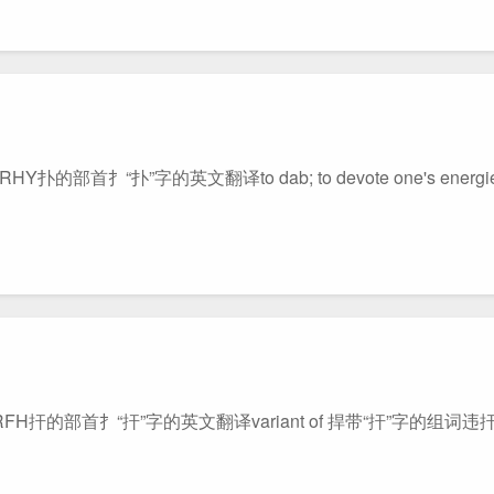
”字的英文翻译to dab; to devote one's energies; 
部首扌“扞”字的英文翻译variant of 捍带“扞”字的组词违扞