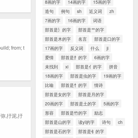
8画的字
14画的字
15画的字
造句
例句
sh
近义词
zh
7画的字
16画的字
词语
部首是氵的字
部首是艹的字
部首是木的字
名言
部首是口的字
 from; t
17画的字
反义词
什么
ji
爱情
部首是扌的字
6画的字
未找到
xi
部首是亻的字
拼音
18画的字
部首是虫的字
19画的字
比喻
部首是忄的字
情诗
部首是女的字
部首是月的字
20画的字
部首是土的字
5画的字
形容
部首是竹的字
励志
弥,扜泥,扜
部首是山的字
读yī的字
诗句
ch
部首是石的字
部首是钅的字