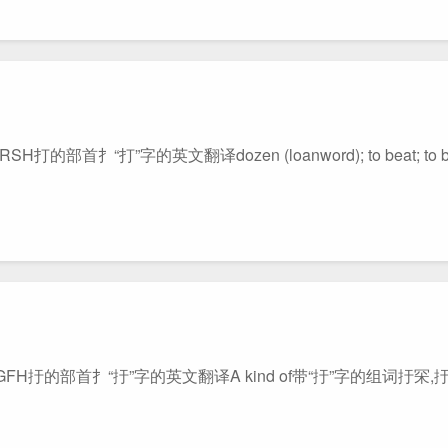
字的英文翻译dozen (loanword); to beat; to build;
的部首扌“扜”字的英文翻译A kind of带“扜”字的组词扜罙,扜