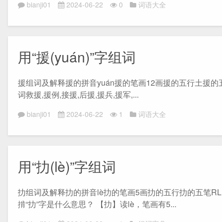
bianji01
2024-06-22
0
词语大全
用“援(yuán)”字组词
援组词及解释援的拼音yuán援的笔画12画援的五行土援的五笔REFC援
词救援,援例,接援,后援,援兵,援军,...
bianji01
2024-06-22
1
词语大全
用“扐(lè)”字组词
扐组词及解释扐的拼音lè扐的笔画5画扐的五行扐的五笔RLN扐的部
掯“扐”字是什么意思？ 【扐】读lè，笔画有5...