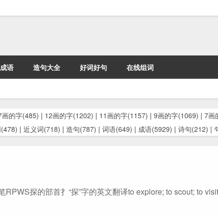
成语
造句大全
好词好句
在线组词
7画的字(485)
|
12画的字(1202)
|
11画的字(1157)
|
9画的字(1069)
|
7画的
478)
|
近义词(718)
|
造句(787)
|
词语(649)
|
成语(5929)
|
诗句(212)
|
“探”字的英文翻译to explore; to scout; to visit; to