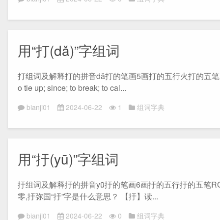
用“打(dǎ)”字组词
打组词及解释打的拼音dǎ打的笔画5画打的五行火打的五笔RSH打的部首扌“打”
o tie up; since; to break; to cal...
bianji01
2024-06-22
1
组词字典
用“扜(yū)”字组词
扜组词及解释扜的拼音yū扜的笔画6画扜的五行扜的五笔RGFH扜
零,扜弥国“扜”字是什么意思？ 【扜】读...
bianji01
2024-06-22
0
组词字典