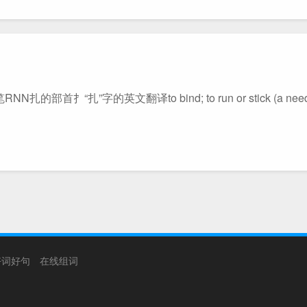
字的英文翻译to bind; to run or stick (a needle e
好词好句
在线组词