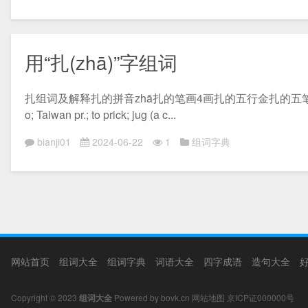
用“扎(zhā)”字组词
扎组词及解释扎的拼音zhā扎的笔画4画扎的五行金扎的五笔RNN扎的部首扌“扎”
o; Taiwan pr.; to prick; jug (a c...
bianji01
2024-06-22
1
组词字典
网站首页
组词大全
组词字典
词语大全
四字成语
造句大全
Copyright © 2023
组词大全
Powered by bovk.cn
网站地图
京ICP证000000号