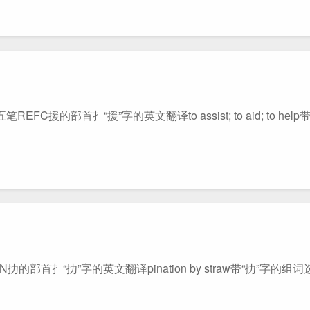
的部首扌“援”字的英文翻译to assist; to aid; to help
首扌“扐”字的英文翻译pination by straw带“扐”字的组词