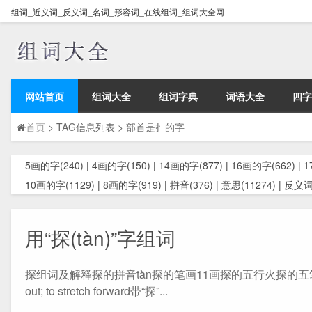
组词_近义词_反义词_名词_形容词_在线组词_组词大全网
网站首页
组词大全
组词字典
词语大全
四字
首页
> TAG信息列表 > 部首是扌的字
5画的字(240)
|
4画的字(150)
|
14画的字(877)
|
16画的字(662)
|
1
10画的字(1129)
|
8画的字(919)
|
拼音(376)
|
意思(11274)
|
反义词(
用“探(tàn)”字组词
探组词及解释探的拼音tàn探的笔画11画探的五行火探的五笔RPWS探的部首扌
out; to stretch forward带“探”...